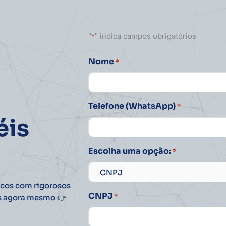
"
" indica campos obrigatórios
*
Nome
*
Nome
Telefone (WhatsApp)
*
éis
Escolha uma opção:
*
icos com rigorosos
CNPJ
*
os agora mesmo 👉