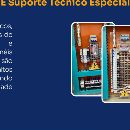
E Suporte Técnico Especia
icos,
s de
o e
néis
 são
ltos
indo
dade