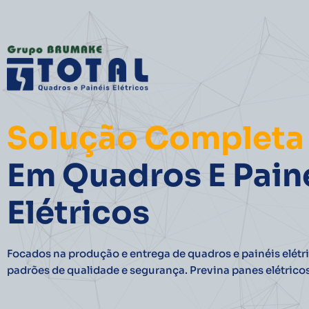
Ir
para
o
conteúdo
Solução Completa
Em Quadros E Pain
Elétricos
Focados na produção e entrega de quadros e painéis elétr
padrões de qualidade e segurança. Previna panes elétric